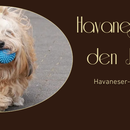
Havane
den 
Havaneser-