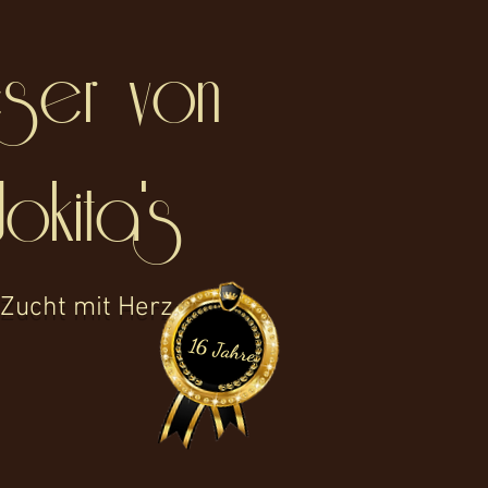
ser von
J
okita's
Zucht mit Herz
16 Jahre