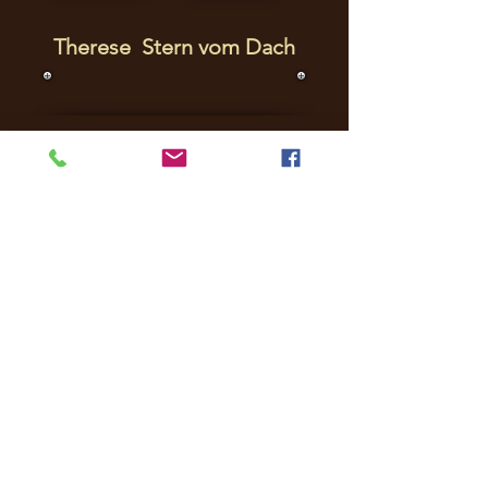
Therese Stern vom Dach
>>> || Zurück || <<
UPDATE: 02.08.
2026