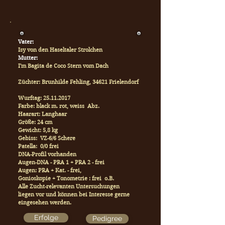
Vater:
Isy von den Haseltaler Strolchen
Mutter:
I'm Bagita de Coco Stern vom Dach
Züchter: Brunhilde Fehling, 34621 Frielendorf
Wurftag:
25.11.2017
Farbe: black m. rot, weiss Abz.
Haarart: Langhaar
Größe: 24 cm
Gewicht: 5,8 kg
Gebiss: VZ-6/6 Schere
Patella: 0/0 frei
DNA-Profil vorhanden
Augen-DNA - PRA 1 + PRA 2 - frei
Augen: PRA + Kat. - frei,
Gonioskopie + Tonometrie : frei o.B.
Alle Zucht-relevanten Untersuchungen
liegen vor und können bei Interesse gerne
eingesehen werden.
Erfolge
Pedigree