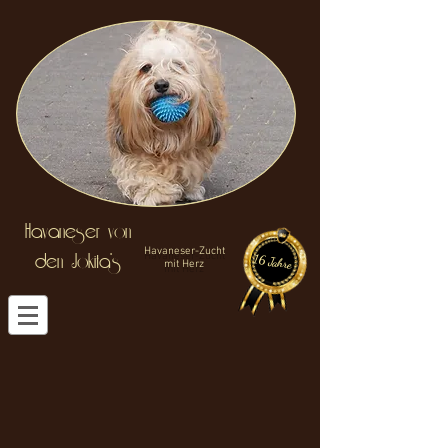
Havaneser von
Havaneser-Zucht
den J
okita's
16 Jahre
mit Herz