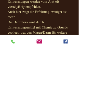
Entwurmungen werden vom Arzt oft
vierteljährig empfohlen.
Auch hier zeigt die Erfahrung, weniger ist
mehr.
Die Darmflora wird durch
Entwurmungsmittel mit Chemie zu Grunde
gepflegt, was den Magen/Darm für weitere
Parasiten wunderbar angreifbar macht und
leider alles abetötet wird.
Im Magen/ Darm leben Bakterien ... gute
und schlechte.
Havaneser sind keine Jagd oder
Gebrauchshunde, die ihre Schnute überall
haben.
Bei Dackel, Terrier & Co sieht es anders aus.
Mein Rat:
Geben Sie regelmäßig oder bei Verdacht,
eine Kotprobe von Ihrem Zwerg zum
Tierarzt.
Nach einer Untersuchung, kann man sehen,