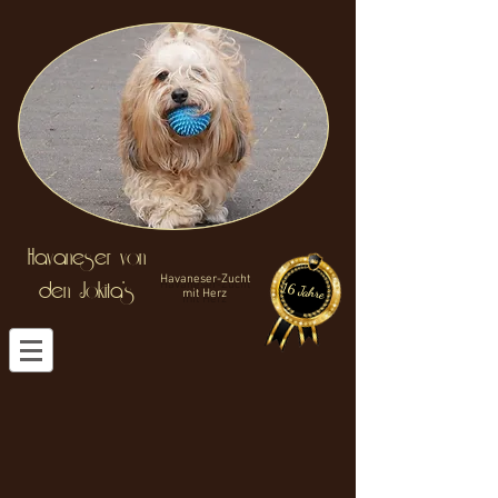
Havaneser von
Havaneser-Zucht
den J
okita's
16 Jahre
mit Herz